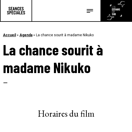
Les salles
Les festivals
Accueil
»
Agenda
»
La chance sourit à madame Nikuko
La chance sourit à
Les articles
madame Nikuko
–
Horaires du film