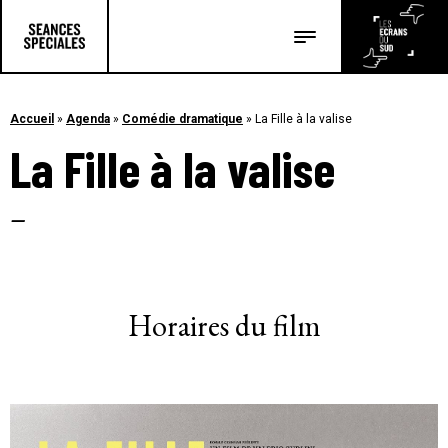
Les salles
Les festivals
Accueil
»
Agenda
»
Comédie dramatique
»
La Fille à la valise
La Fille à la valise
Les articles
–
Horaires du film