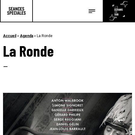
Les salles
Les festivals
Accueil
»
Agenda
»
La Ronde
La Ronde
Les articles
–