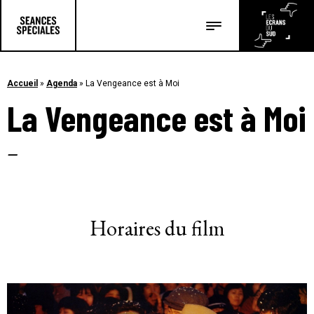
Les salles
Les festivals
Accueil
»
Agenda
»
La Vengeance est à Moi
La Vengeance est à Moi
Les articles
–
Horaires du film