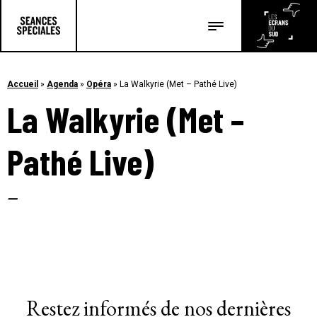
Les salles
Les festivals
Accueil
»
Agenda
»
Opéra
»
La Walkyrie (Met – Pathé Live)
La Walkyrie (Met –
Les articles
Pathé Live)
–
Restez informés de nos dernières