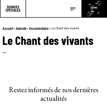
Les salles
Les festivals
Accueil
»
Agenda
»
Documentaire
»
Le Chant des vivants
Le Chant des vivants
Les articles
–
Restez informés de nos dernières
actualités