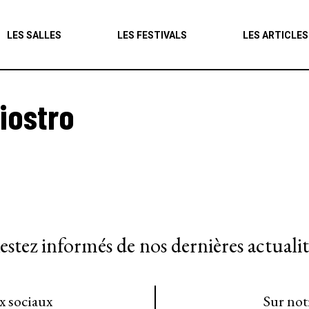
Agenda
LES SALLES
LES FESTIVALS
LES ARTICLES
Les salles
Les festivals
iostro
Les articles
estez informés de nos dernières actualit
ux sociaux
Sur not