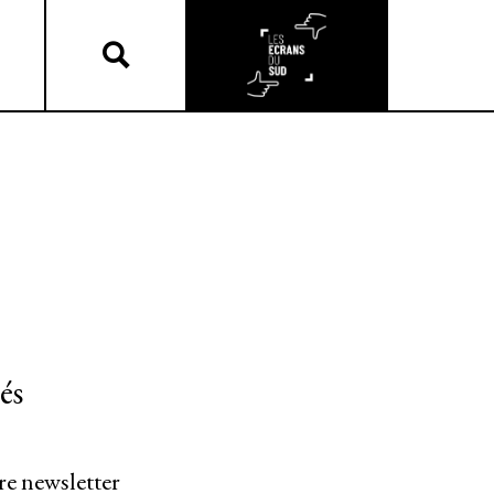
és
re newsletter