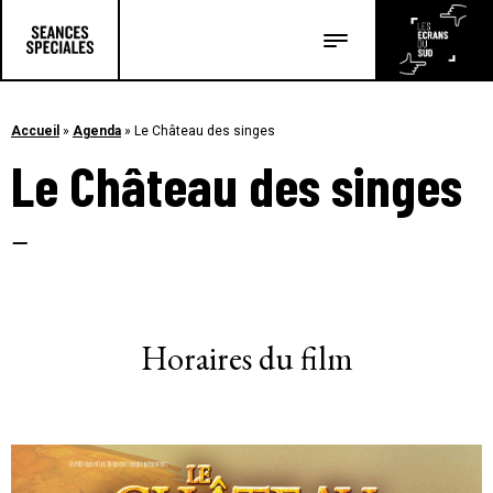
Les salles
Les festivals
Accueil
»
Agenda
»
Le Château des singes
Le Château des singes
Les articles
–
Horaires du film