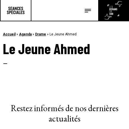
Les salles
Les festivals
Accueil
»
Agenda
»
Drame
»
Le Jeune Ahmed
Le Jeune Ahmed
Les articles
–
Restez informés de nos dernières
actualités