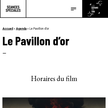
Les salles
Les festivals
Accueil
»
Agenda
»
Le Pavillon d’or
Le Pavillon d’or
Les articles
–
Horaires du film