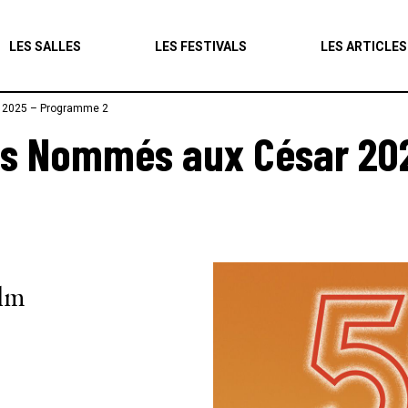
Agenda
LES SALLES
LES FESTIVALS
LES ARTICLES
Les salles
 2025 – Programme 2
Les festivals
es Nommés aux César 20
Les articles
ilm