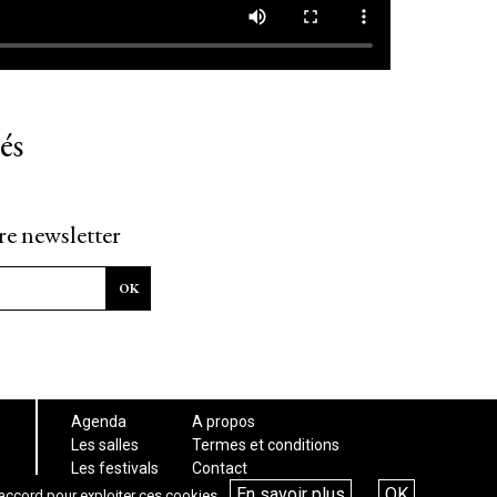
és
re newsletter
Agenda
A propos
Les salles
Termes et conditions
Les festivals
Contact
Les articles
En savoir plus
OK
accord pour exploiter ces cookies.