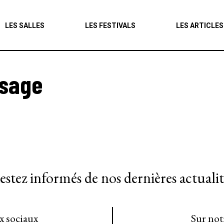
Agenda
LES SALLES
LES FESTIVALS
LES ARTICLES
Les salles
Les festivals
ssage
Les articles
estez informés de nos dernières actualit
ux sociaux
Sur not