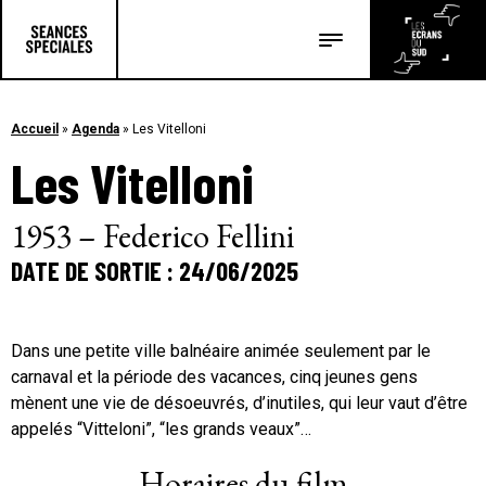
Les salles
Les festivals
Accueil
»
Agenda
»
Les Vitelloni
Les Vitelloni
Les articles
1953 – Federico Fellini
DATE DE SORTIE : 24/06/2025
Dans une petite ville balnéaire animée seulement par le
carnaval et la période des vacances, cinq jeunes gens
mènent une vie de désoeuvrés, d’inutiles, qui leur vaut d’être
appelés “Vitteloni”, “les grands veaux”…
Horaires du film