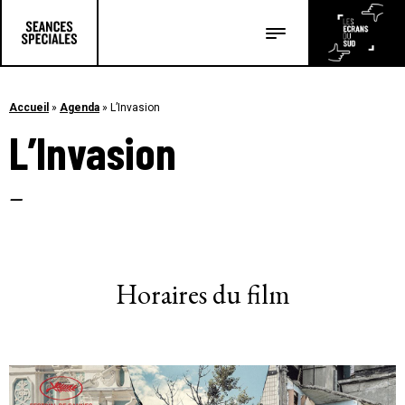
Les salles
Les festivals
Accueil
»
Agenda
»
L’Invasion
L’Invasion
Les articles
–
Horaires du film