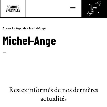
Les salles
Les festivals
Accueil
»
Agenda
»
Michel-Ange
Michel-Ange
Les articles
–
Restez informés de nos dernières
actualités