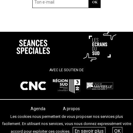
AVEC LE SOUTIEN DE
Agenda
A propos
Les salles
Termes et conditions
Les cookies nous permettent de vous proposer nos services plus
Les festivals
Contact
facilement. En utilisant nos services, vous nous donnez expressément votre
Les articles
En savoir plus
OK
accord pour exploiter ces cookies.