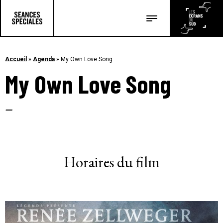
Les salles
Les festivals
Accueil
»
Agenda
»
My Own Love Song
My Own Love Song
Les articles
–
Horaires du film