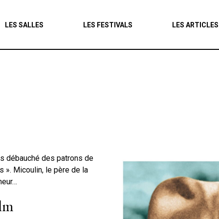
Agenda
LES SALLES
LES FESTIVALS
LES ARTICLES
Les salles
Les festivals
Les articles
ils débauché des patrons de
 ». Micoulin, le père de la
neur…
ilm