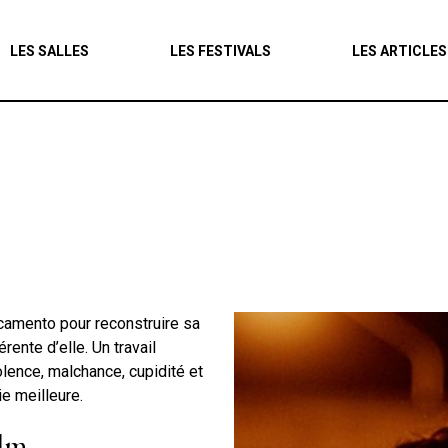
Agenda
LES SALLES
LES FESTIVALS
LES ARTICLES
Les salles
Les festivals
Les articles
ncamento pour reconstruire sa
rente d’elle. Un travail
olence, malchance, cupidité et
e meilleure.
ilm