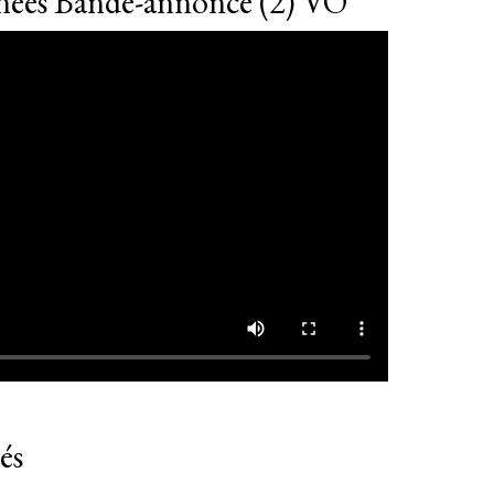
nnées Bande-annonce (2) VO
és