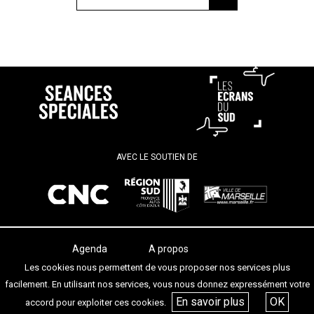
AVEC LE SOUTIEN DE
Agenda
A propos
Les salles
Termes et conditions
Les cookies nous permettent de vous proposer nos services plus
Les festivals
Contact
facilement. En utilisant nos services, vous nous donnez expressément votre
Les articles
En savoir plus
OK
accord pour exploiter ces cookies.