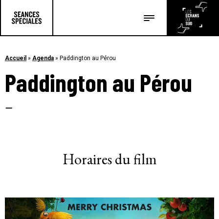
Les salles
Les festivals
Accueil
»
Agenda
»
Paddington au Pérou
Paddington au Pérou
Les articles
–
Horaires du film