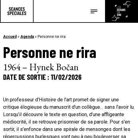
Les salles
Les festivals
Accueil
»
Agenda
»
Personne ne rira
Personne ne rira
Les articles
1964 – Hynek Bočan
DATE DE SORTIE : 11/02/2026
Un professeur d’Histoire de l’art promet de signer une
critique élogieuse du manuscrit d’un collègue… sans l’avoir lu.
Lorsqu’il découvre le texte en question, d’une affligeante
médiocrité, il se retrouve prisonnier de sa parole. Pour s'en
sortir, il s’enfonce dans une spirale de mensonges dont les
répercussions burlesques vont peu à peu bouleverser sa