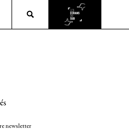
és
re newsletter