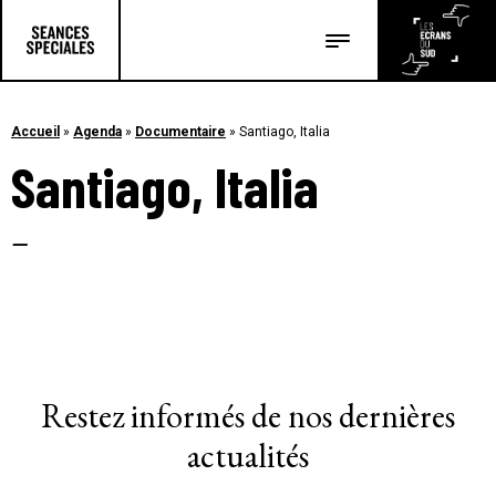
Les salles
Les festivals
Accueil
»
Agenda
»
Documentaire
»
Santiago, Italia
Santiago, Italia
Les articles
–
Restez informés de nos dernières
actualités