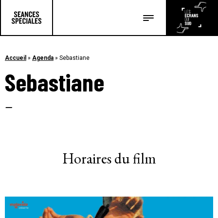
Les salles
Les festivals
Accueil
»
Agenda
»
Sebastiane
Sebastiane
Les articles
–
Horaires du film