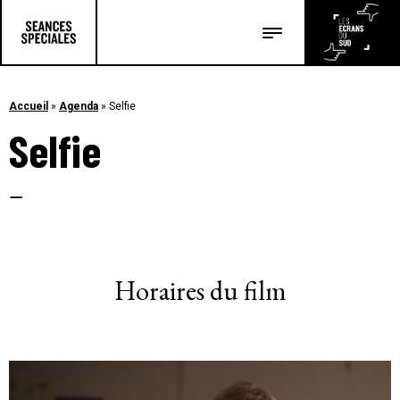
Les salles
Les festivals
Accueil
»
Agenda
»
Selfie
Selfie
Les articles
–
Horaires du film