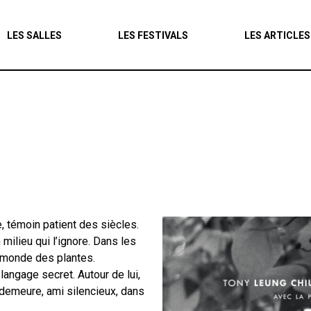
Agenda
LES SALLES
LES FESTIVALS
LES ARTICLES
Les salles
Les festivals
Les articles
e, témoin patient des siècles.
n milieu qui l’ignore. Dans les
u monde des plantes.
 langage secret. Autour de lui,
i demeure, ami silencieux, dans