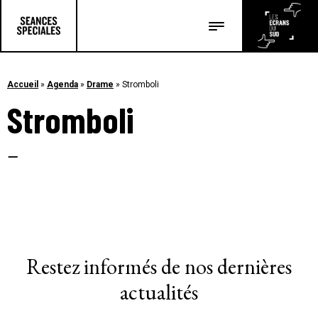
Les salles
Les festivals
Accueil
»
Agenda
»
Drame
»
Stromboli
Stromboli
Les articles
–
Restez informés de nos dernières
actualités