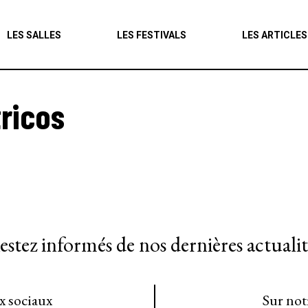
Agenda
LES SALLES
LES FESTIVALS
LES ARTICLES
Les salles
Les festivals
ricos
Les articles
estez informés de nos dernières actualit
ux sociaux
Sur not