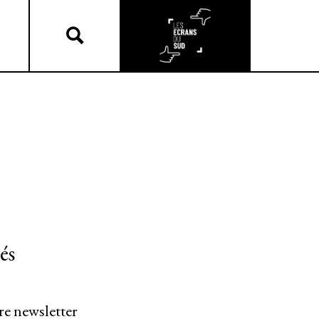
és
re newsletter