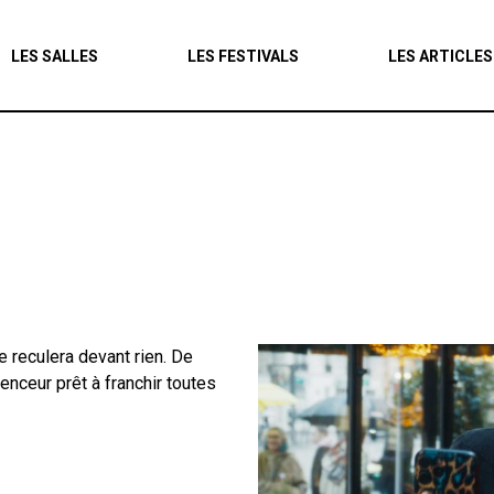
Agenda
LES SALLES
LES FESTIVALS
LES ARTICLES
Les salles
Les festivals
Les articles
e reculera devant rien. De
enceur prêt à franchir toutes