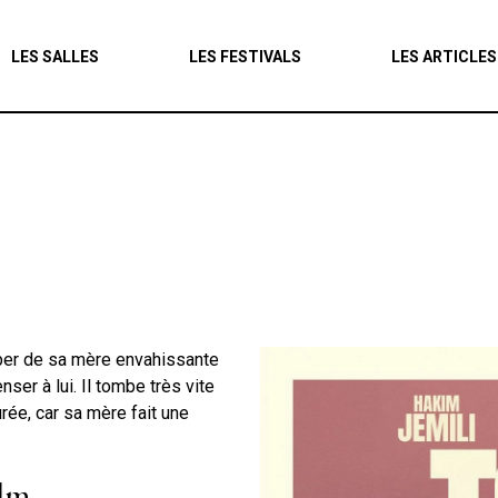
Agenda
LES SALLES
LES FESTIVALS
LES ARTICLES
Les salles
Les festivals
Les articles
uper de sa mère envahissante
nser à lui. Il tombe très vite
rée, car sa mère fait une
ilm