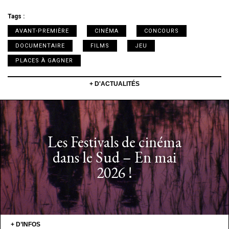
Tags :
AVANT-PREMIÈRE
CINÉMA
CONCOURS
DOCUMENTAIRE
FILMS
JEU
PLACES À GAGNER
+ D'ACTUALITÉS
Les Festivals de cinéma
dans le Sud – En mai
2026 !
+ D’INFOS