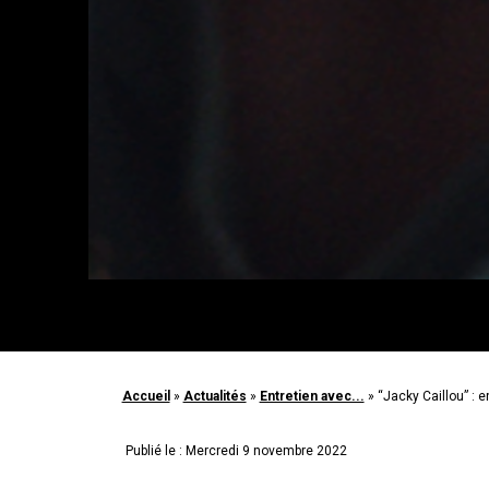
Accueil
»
Actualités
»
Entretien avec...
»
“Jacky Caillou” : 
Publié le : Mercredi 9 novembre 2022