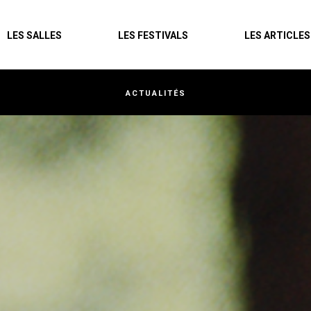
Agenda
LES SALLES
LES FESTIVALS
LES ARTICLES
Les salles
Les festivals
ACTUALITÉS
Les articles