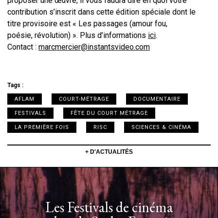
proposer une œuvre, il vous faudra dire en quoi votre
contribution s’inscrit dans cette édition spéciale dont le
titre provisoire est « Les passages (amour fou,
poésie, révolution) ». Plus d’informations
ici
.
Contact :
marcmercier@instantsvideo.com
Tags :
AFLAM
COURT-MÉTRAGE
DOCUMENTAIRE
FESTIVALS
FÊTE DU COURT MÉTRAGE
LA PREMIÈRE FOIS
RISC
SCIENCES & CINÉMA
+ D'ACTUALITÉS
Les Festivals de cinéma