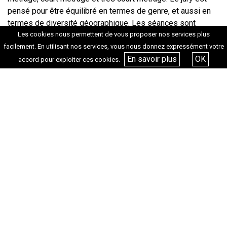
pensé pour être équilibré en termes de genre, et aussi en
termes de diversité géographique. Les séances sont
construites par échos : les films dialoguent entre eux, d’où
Les cookies nous permettent de vous proposer nos services plus
les thèmes comme « Refuges », « Chemins », «
facilement. En utilisant nos services, vous nous donnez expressément votre
En savoir plus
OK
Environnement », « Archives », « Humain, animal », « Secret
accord pour exploiter ces cookies.
», « Image », « Familles », « Collectifs », « Transformations
». Ce sont des fils qui traversent les films.
Rendez-vous du 9 au 13 décembre 2025 dans plusieurs
lieux marseillais.
Retrouvez le programme complet ici.
Crédits photo du haut :
Les Enfants pêcheurs
de Margaux Sirven et Nina
Almberg
Entretien réalisé par Lola Antonini
Tags :