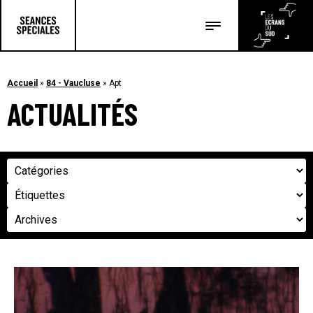
Les salles
Les festivals
Accueil
»
84 - Vaucluse
»
Apt
ACTUALITÉS
Les articles