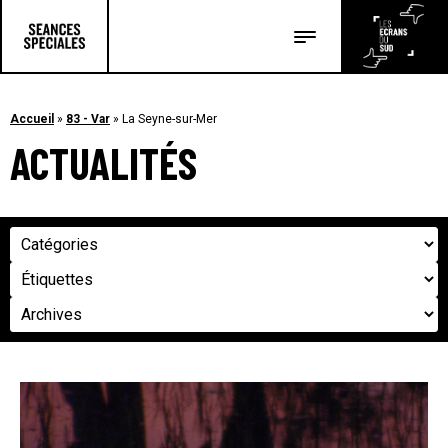
Les salles
Les festivals
Accueil
»
83 - Var
»
La Seyne-sur-Mer
ACTUALITÉS
Les articles