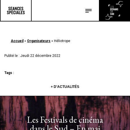
Les salles
Les festivals
Accueil
»
Organisateurs
»
Héliotrope
Les articles
Publié le : Jeudi 22 décembre 2022
Tags :
+ D'ACTUALITÉS
Les Festivals de cinéma
dans le Sud – En mai