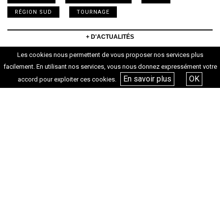
RÉGION SUD
TOURNAGE
+ D'ACTUALITÉS
Les cookies nous permettent de vous proposer nos services plus
facilement. En utilisant nos services, vous nous donnez expressément votre
En savoir plus
OK
accord pour exploiter ces cookies.
Les Festivals de cinéma
dans le Sud – En mai
2026 !
+ D’INFOS