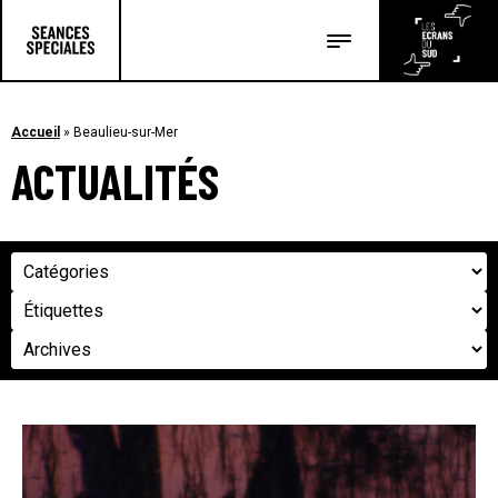
Les salles
Les festivals
Accueil
»
Beaulieu-sur-Mer
ACTUALITÉS
Les articles