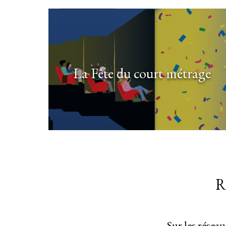
La Fête du court métrage
R
Sur les résea