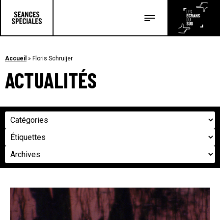
Les salles
Les festivals
Accueil
»
Floris Schruijer
ACTUALITÉS
Les articles