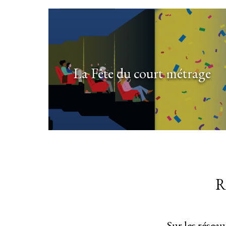
La Fête du court métrage
R
Sur les résea