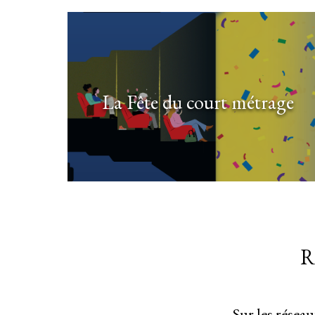
La Fête du court métrage
R
Sur les résea