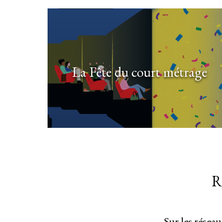
La Fête du court métrage
R
Sur les résea