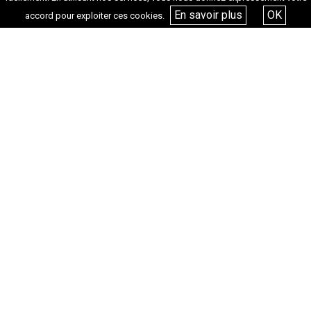
En savoir plus
OK
accord pour exploiter ces cookies.
Adresse
Place Bargemon, 13002 Marseille
Transports
Métro Vieux Port, Bus 49 arrêt Bargemon, Tram Place Sadi
Carnot
Retour aux séances
Tags :