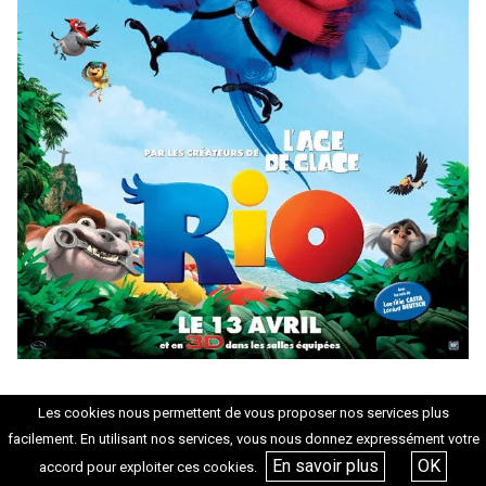
Dimanche 12 juillet – 21h45 –
SÉANCE ANNULÉE EN
Les cookies nous permettent de vous proposer nos services plus
RAISON D’UN PROBLÈME TECHNIQUE
facilement. En utilisant nos services, vous nous donnez expressément votre
e
Parc de la Porte d’Aix (3
)
En savoir plus
OK
accord pour exploiter ces cookies.