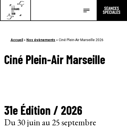
TRANSMISSION
ÉTUDIANTS AU CINÉMA
LYCÉENS ET APPRENTIS AU CINÉMA
COLLÈGE AU CINÉMA
ÉCOLE ET CINÉMA
MATERNELLE AU CINÉMA
OPTION CINÉMA
Accueil
»
Nos évènements
»
Ciné Plein-Air Marseille 2026
CINAIMANT
ÉDITIONS
Ciné Plein-Air Marseille
A PROPOS
QUI SOMMES-NOUS ?
LE RÉSEAU
PRESTATIONS
GALERIE
ARCHIVES
PARTENAIRES
31e Édition / 2026
Du 30 juin au 25 septembre