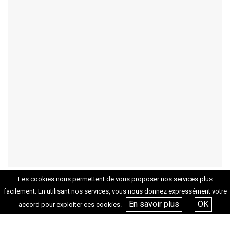
Transports
Les cookies nous permettent de vous proposer nos services plus
facilement. En utilisant nos services, vous nous donnez expressément votre
Métro M1, M2 / Castellane puis Bus 18, 518 à l’arrêt
En savoir plus
OK
accord pour exploiter ces cookies.
Fifi Turin.