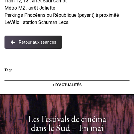
Tram T2, T3 : arrêt Sadi Carnot
Métro M2 : arrêt Joliette
Parkings Phocéens ou République (payant) à proximité
LeVélo : station Schuman Leca
Retour aux séances
Tags :
+ D'ACTUALITÉS
Les Festivals de cinéma
dans le Sud – En mai