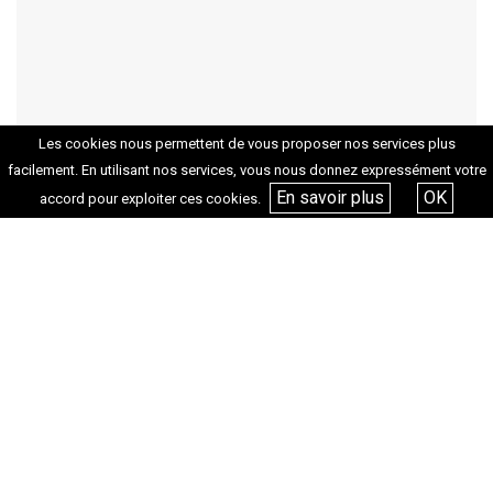
Les cookies nous permettent de vous proposer nos services plus
facilement. En utilisant nos services, vous nous donnez expressément votre
En savoir plus
OK
accord pour exploiter ces cookies.
Adresse
108 rue Peyssonnel 13003
Transports
Bus 35, 70, 82 : arrêt Euromed Arenc
Tram T2 – T3 : arrêt Arenc Le Silo
Métro M2 : arrêt Désirée Clary ou National