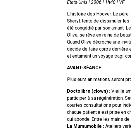
États-Unis | 2006 | 1h40 | VF
L’histoire des Hoover. Le père
Sheryl, tente de dissimuler les 
été congédié par son amant. Le
Olive, se rêve en reine de beau
Quand Olive décroche une invitat
décide de faire corps derrière 
et entament un voyage tragi-co
AVANT-SÉANCE :
Plusieurs animations seront pro
Doctolibre (
clown
) :
Vieille am
participer à sa régénération. 
courtes consultations pour indi
chaque patient·e est prise en c
qui abonde. Entre les mains de 
La Mumumobile :
Ateliers var