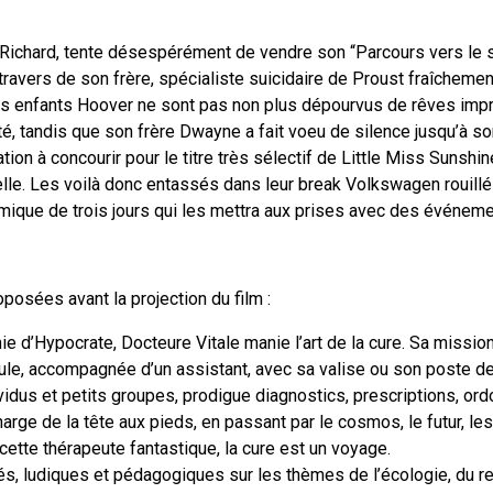
, Richard, tente désespérément de vendre son “Parcours vers le 
travers de son frère, spécialiste suicidaire de Proust fraîchement
s enfants Hoover ne sont pas non plus dépourvus de rêves improb
té, tandis que son frère Dwayne a fait voeu de silence jusqu’à so
ion à concourir pour le titre très sélectif de Little Miss Sunshine
elle. Les voilà donc entassés dans leur break Volkswagen rouillé :
mique de trois jours qui les mettra aux prises avec des événem
posées avant la projection du film :
ie d’Hypocrate, Docteure Vitale manie l’art de la cure. Sa missio
Seule, accompagnée d’un assistant, avec sa valise ou son poste d
vidus et petits groupes, prodigue diagnostics, prescriptions, o
harge de la tête aux pieds, en passant par le cosmos, le futur, le
cette thérapeute fantastique, la cure est un voyage.
iés, ludiques et pédagogiques sur les thèmes de l’écologie, du r